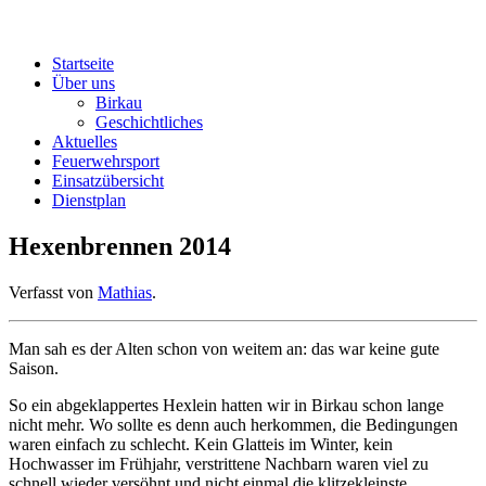
Startseite
Über uns
Birkau
Geschichtliches
Aktuelles
Feuerwehrsport
Einsatzübersicht
Dienstplan
Hexenbrennen 2014
Verfasst von
Mathias
.
Man sah es der Alten schon von weitem an: das war keine gute
Saison.
So ein abgeklappertes Hexlein hatten wir in Birkau schon lange
nicht mehr. Wo sollte es denn auch herkommen, die Bedingungen
waren einfach zu schlecht. Kein Glatteis im Winter, kein
Hochwasser im Frühjahr, verstrittene Nachbarn waren viel zu
schnell wieder versöhnt und nicht einmal die klitzekleinste