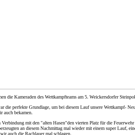
en die Kameraden des Wettkampfteams am 5. Weickersdorfer Steinpoka
r die perfekte Grundlage, um bei diesem Lauf unsere Wettkampf- Neul
wir auch bekamen.
 Verbindung mit den "alten Hasen"den vierten Platz für die Feuerwehr 
erzeugten an diesem Nachmittag mal wieder mit einem super Lauf, eine
 wir auch die Rachlauer mal schlagen.