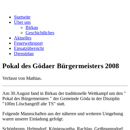
Startseite
Über uns
Birkau
Geschichtliches
Aktuelles
Feuerwehrsport
Einsatzübersicht
Dienstplan
Pokal des Gödaer Bürgermeisters 2008
Verfasst von Mathias.
Am 30.August fand in Birkau der traditionelle Wettkampf um den "
Pokal des Bürgermeisters " der Gemeinde Göda in der Disziplin
"100m Löschangriff alte TS" statt.
Folgende Mannschaften aus der näheren und weiteren Umgebung
waren unserer Einladung gefolgt:
Schönbrunn, Helmsdorf, Königswartha, Rachlau, Geißmannsdorf,