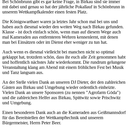
Bei Schönbrunn gibt es gar keine Frage, in Birkau sind sie immer
mit dabei und genau so hat der jährliche Pokallauf in Schönbrunn in
unserem Wettkampfkalender einen festen Platz.
Die Königswarthaer waren ja letztes Jahr schon mal bei uns und
haben auch diesmal wieder den weiten Weg nach Birkau gefunden.
Klasse - ist doch einfach schön, wenn man auf diesem Wege auch
mal Kameraden aus entfernteren Wehren kennenlernt, mit denen
man bei Einsätzen oder im Dienst eher weniger zu tun hat.
Auch wenn es diesmal vielleicht bei manchen nicht so optimal
geklappt hat, trotzdem schön, dass ihr euch alle Zeit genommen habt
und hoffentlich nächstes Jahr wiederkommt. Die rundrum gelungene
Veranstaltung klang am Abend mit einem fröhlichen Fest bei Musik
und Tanz langsam aus.
An der Stelle vielen Dank an unseren DJ Dieter, der den zahlreichen
Gästen aus Birkau und Umgebung wieder ordentlich einheizte.
Vielen Dank an unsere Sponsoren (zu nennen "Agrofarm Göda")
und die zahlreichen Helfer aus Birkau, Spittwitz sowie Prischwitz
und Umgebung.
Einen besonderen Dank auch an die Kameraden aus Geißmannsdorf
für das Bereitstellen der Wettkampftechnik und unserem
Bürgermeister, Herrn Peter Beer.