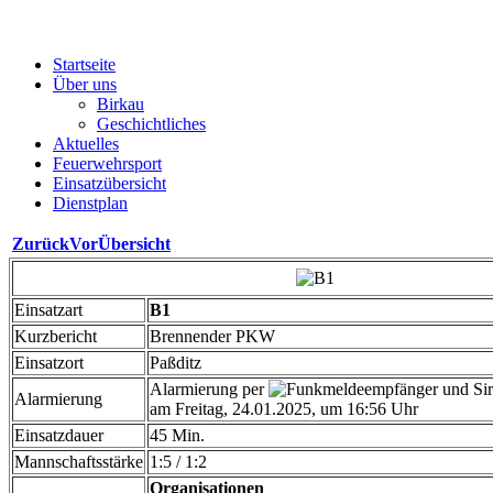
Startseite
Über uns
Birkau
Geschichtliches
Aktuelles
Feuerwehrsport
Einsatzübersicht
Dienstplan
Zurück
Vor
Übersicht
Einsatzart
B1
Kurzbericht
Brennender PKW
Einsatzort
Paßditz
Alarmierung per
Alarmierung
am Freitag, 24.01.2025, um 16:56 Uhr
Einsatzdauer
45 Min.
Mannschaftsstärke
1:5 / 1:2
Organisationen