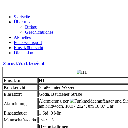
Startseite
Über uns
Birkau
Geschichtliches
Aktuelles
Feuerwehrsport
Einsatzübersicht
Dienstplan
Zurück
Vor
Übersicht
Einsatzart
H1
Kurzbericht
Straße unter Wasser
Einsatzort
Göda, Bautzener Straße
Alarmierung per
Alarmierung
am Mittwoch, 10.07.2024, um 18:37 Uhr
Einsatzdauer
1 Std. 0 Min.
Mannschaftsstärke
1:4 / 1:3
Organisationen