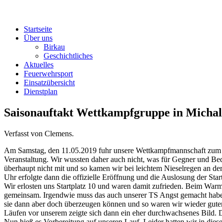
Startseite
Über uns
Birkau
Geschichtliches
Aktuelles
Feuerwehrsport
Einsatzübersicht
Dienstplan
Saisonauftakt Wettkampfgruppe in Micha
Verfasst von Clemens.
Am Samstag, den 11.05.2019 fuhr unsere Wettkampfmannschaft zum Sai
Veranstaltung. Wir wussten daher auch nicht, was für Gegner und Be
überhaupt nicht mit und so kamen wir bei leichtem Nieselregen an d
Uhr erfolgte dann die offizielle Eröffnung und die Auslosung der Star
Wir
erlosten
uns Startplatz 10 und waren damit zufrieden. Beim Warm
gemeinsam. Irgendwie
muss das auch unserer TS Angst gemacht hab
sie dann aber doch überzeugen können un
d
so waren wir wieder gute
Läufen vor unserem zeigte sich dann ein eher durchwachsenes Bild. D
Nun hieß es Vorbereitung auf unseren Lauf. Leider hatten wir in dies