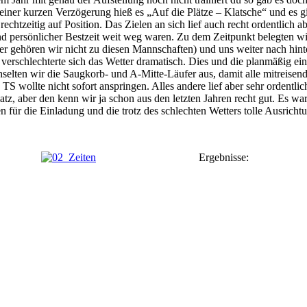
iner kurzen Verzögerung hieß es „Auf die Plätze – Klatsche“ und es g
echtzeitig a
uf
Position. Das
Z
ielen an sich lief auch recht ordentlich
nd persönlicher Bestzeit weit weg waren.
Zu dem Zeitpunkt belegten wir
der gehören wir nicht zu diesen Mannschaften) und uns weiter nach hin
erschlechterte sich das Wetter dramatisch. Dies und die planmäßig ein
selten wir die Saugkorb- und A-Mitte-Läufer aus, damit alle mitreise
TS wollte nicht sofort anspringen. Alles andere lief aber sehr ordentl
z, aber den kenn wir ja schon aus den letzten Jahren recht gut.
Es war
en
für die Einladung und die trotz des schlechten Wetters
tolle
Ausrichtu
Ergebnisse: