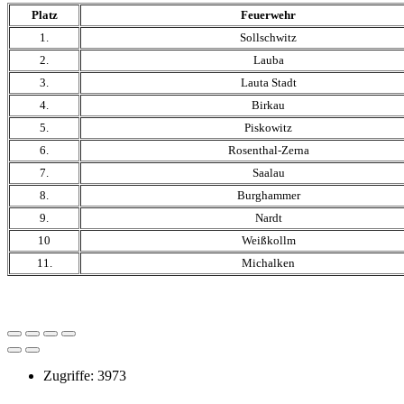
Platz
Feuerwehr
1.
Sollschwitz
2.
Lauba
3.
Lauta Stadt
4.
Birkau
5.
Piskowitz
6.
Rosenthal-Zerna
7.
Saalau
8.
Burghammer
9.
Nardt
10
Weißkollm
11.
Michalken
Zugriffe: 3973