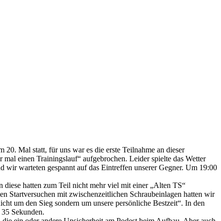
. Mal statt, für uns war es die erste Teilnahme an dieser
al einen Trainingslauf“ aufgebrochen. Leider spielte das Wetter
d wir warteten gespannt auf das Eintreffen unserer Gegner. Um 19:00
iese hatten zum Teil nicht mehr viel mit einer „Alten TS“
hen Startversuchen mit zwischenzeitlichen Schraubeinlagen hatten wir
nicht um den
Sieg
sondern um unsere persönliche Bestzeit“. In den
r 35 Sekunden.
ch die ein oder andere Unsicherheit am Podest beim Aufbau. Aber auch