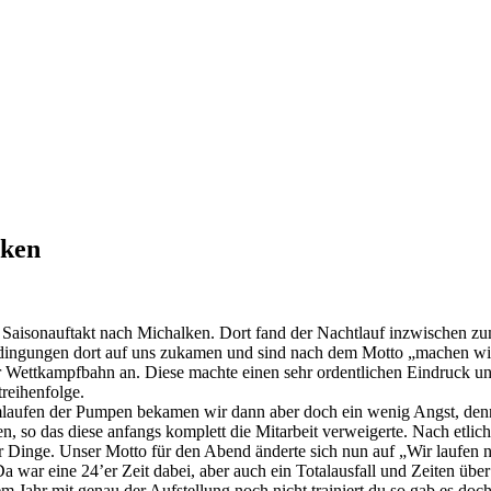
lken
sonauftakt nach Michalken. Dort fand der Nachtlauf inzwischen zum 20
dingungen dort auf uns zukamen und sind nach dem Motto „machen wir m
er Wettkampfbahn an. Diese machte einen sehr ordentlichen Eindruck un
treihenfolge.
laufen der Pumpen bekamen wir dann aber doch ein wenig Angst, denn d
en, so
das
diese anfangs komplett die Mitarbeit verweigerte. Nach etlic
r Dinge. Unser Motto für den Abend änderte sich nun auf „Wir laufen 
a war eine 24’er Zeit dabei, aber auch ein Totalausfall und Zeiten übe
em Jahr mit genau der Aufstellung noch nicht trainiert du so gab es do